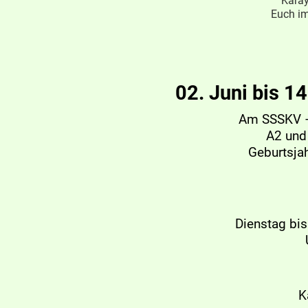
Karay
Euch im
02. Juni bis 
Am SSSKV – 
A2 und 
Geburtsjah
Dienstag bis
K