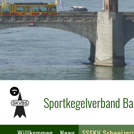
Sportkegelverband Ba
Willkommen
News
SSSKV Schweizerm