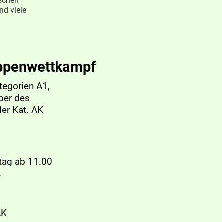
nschen
nd viele
uppenwettkampf
tegorien A1,
mber des
der Kat. AK
ntag ab 11.00
.
AK