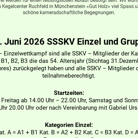
el werden für einen reibungslosen Ablauf besorgt sein. Wir wü
 Kegelcenter Ruchfeld in Münchenstein «Gut Holz» viel Spass u
schöne kameradschaftliche Begegnungen.
14. Juni 2026 SSSKV Einzel und Gr
Einzelwettkampf sind alle SSKV – Mitglieder der Ka
B1, B2, B3 die das 54. Altersjahr (Stichtag 31.Deze
res) zurückgelegt haben und alle SSKV – Mitglieder 
teilnahmeberechtigt.
Startzeiten:
 Freitag ab 14.00 Uhr – 22.00 Uhr, Samstag und Son
Uhr 20.00 Uhr oder nach Vereinbarung mit Gabriel Urs
Kategorien Einzel:
at. A = A1 + B1 Kat. B = A2 + B2 Kat. C = B3 Kat. D = 