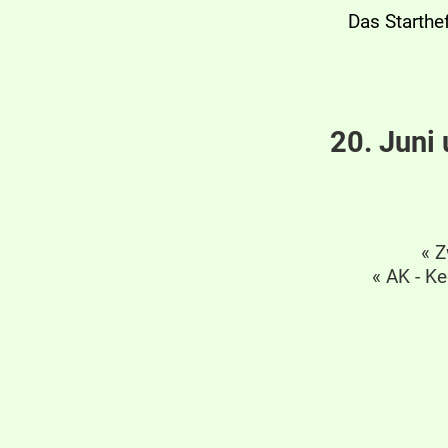
Das Starthe
20. Juni
« Z
« AK - K