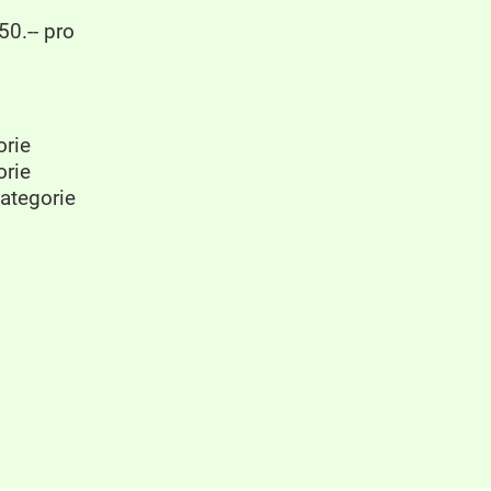
50.-- pro
orie
orie
Kategorie