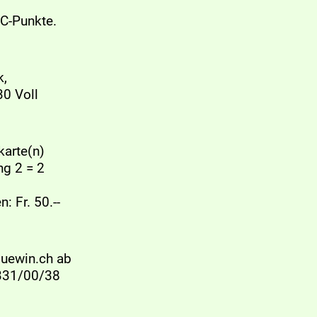
HC-Punkte.
k,
30 Voll
karte(n)
ng 2 = 2
: Fr. 50.--
luewin.ch ab
/331/00/38