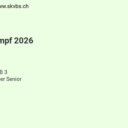
www.skvbs.ch
ampf 2026
 B 3
er Senior